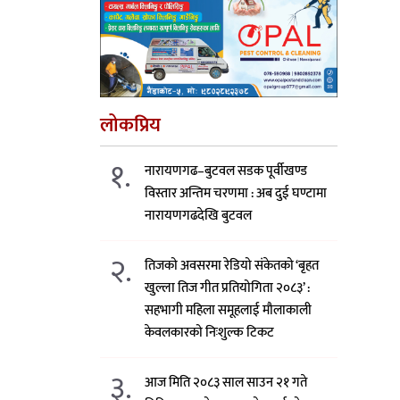
लोकप्रिय
१.
नारायणगढ–बुटवल सडक पूर्वीखण्ड
विस्तार अन्तिम चरणमा : अब दुई घण्टामा
नारायणगढदेखि बुटवल
२.
तिजको अवसरमा रेडियो संकेतको ‘बृहत
खुल्ला तिज गीत प्रतियोगिता २०८३’ :
सहभागी महिला समूहलाई मौलाकाली
केवलकारको निःशुल्क टिकट
३.
आज मिति २०८३ साल साउन २१ गते