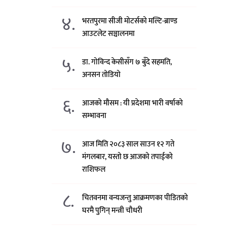
४.
भरतपुरमा सीजी मोटर्सको मल्टि-ब्राण्ड
आउटलेट सञ्चालनमा
५.
डा. गोविन्द केसीसँग ७ बुँदे सहमति,
अनसन तोडियो
६.
आजको मौसम : यी प्रदेशमा भारी वर्षाको
सम्भावना
७.
आज मिति २०८३ साल साउन १२ गते
मंगलबार, यस्तो छ आजको तपाईको
राशिफल
८.
चितवनमा वन्यजन्तु आक्रमणका पीडितको
घरमै पुगिन् मन्त्री चौधरी