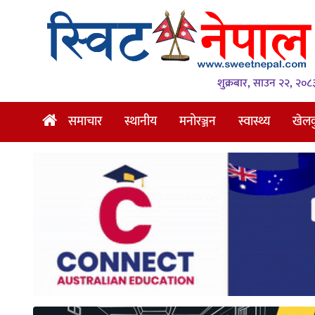
समाचार
स्थानीय
शुक्रबार, साउन २२, २०८
मनोरञ्जन
समाचार
स्थानीय
मनोरञ्जन
स्वास्थ्य
खेल
स्वास्थ्य
खेलकुद
अन्तर्वार्ता
समाज
रोचक
भिडियो