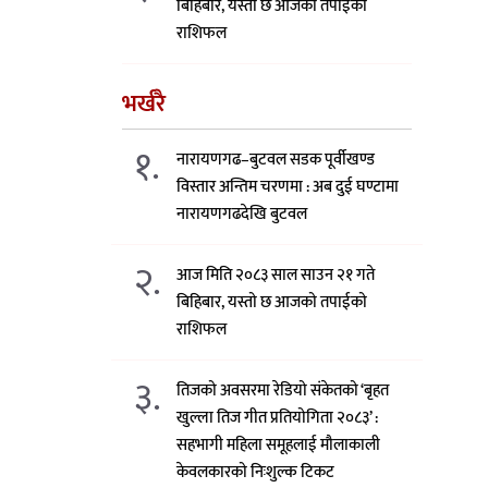
बिहिबार, यस्तो छ आजको तपाईको
राशिफल
भर्खरै
१.
नारायणगढ–बुटवल सडक पूर्वीखण्ड
विस्तार अन्तिम चरणमा : अब दुई घण्टामा
नारायणगढदेखि बुटवल
२.
आज मिति २०८३ साल साउन २१ गते
बिहिबार, यस्तो छ आजको तपाईको
राशिफल
३.
तिजको अवसरमा रेडियो संकेतको ‘बृहत
खुल्ला तिज गीत प्रतियोगिता २०८३’ :
सहभागी महिला समूहलाई मौलाकाली
केवलकारको निःशुल्क टिकट