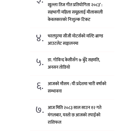
खुल्ला तिज गीत प्रतियोगिता २०८३’ :
सहभागी महिला समूहलाई मौलाकाली
केवलकारको निःशुल्क टिकट
४.
भरतपुरमा सीजी मोटर्सको मल्टि-ब्राण्ड
आउटलेट सञ्चालनमा
५.
डा. गोविन्द केसीसँग ७ बुँदे सहमति,
अनसन तोडियो
६.
आजको मौसम : यी प्रदेशमा भारी वर्षाको
सम्भावना
७.
आज मिति २०८३ साल साउन १२ गते
मंगलबार, यस्तो छ आजको तपाईको
राशिफल