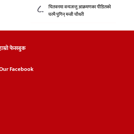
८.
चितवनमा वन्यजन्तु आक्रमणका पीडितको
घरमै पुगिन् मन्त्री चौधरी
हाम्रो फेसबुक
Our Facebook