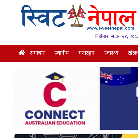
समाचार
स्थानीय
बिहीबार, साउन २१, २०८
मनोरञ्जन
समाचार
स्थानीय
मनोरञ्जन
स्वास्थ्य
खेल
स्वास्थ्य
खेलकुद
अन्तर्वार्ता
समाज
रोचक
भिडियो