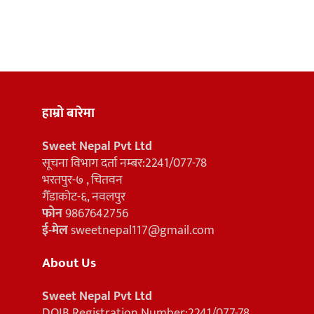
हाम्रो बारेमा
Sweet Nepal Pvt Ltd
सूचना विभाग दर्ता नम्बर:2241/077-78
भरतपुर-७ , चितवन
गैँडाकोट-६, नवलपुर
फोन
9867642756
ई-मेल
sweetnepal117@gmail.com
About Us
Sweet Nepal Pvt Ltd
DOIB Registration Number:2241/077-78