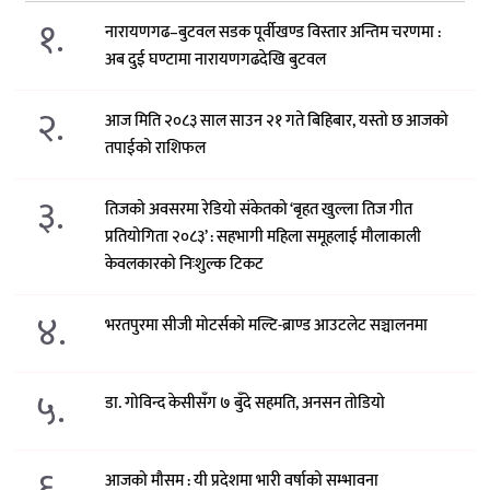
१.
नारायणगढ–बुटवल सडक पूर्वीखण्ड विस्तार अन्तिम चरणमा :
अब दुई घण्टामा नारायणगढदेखि बुटवल
२.
आज मिति २०८३ साल साउन २१ गते बिहिबार, यस्तो छ आजको
तपाईको राशिफल
३.
तिजको अवसरमा रेडियो संकेतको ‘बृहत खुल्ला तिज गीत
प्रतियोगिता २०८३’ : सहभागी महिला समूहलाई मौलाकाली
केवलकारको निःशुल्क टिकट
४.
भरतपुरमा सीजी मोटर्सको मल्टि-ब्राण्ड आउटलेट सञ्चालनमा
५.
डा. गोविन्द केसीसँग ७ बुँदे सहमति, अनसन तोडियो
६.
आजको मौसम : यी प्रदेशमा भारी वर्षाको सम्भावना