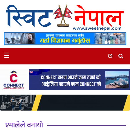
समाचार
स्थानीय
मनोरञ्जन
☰
स्वास्थ्य
खेलकुद
अन्तर्वार्ता
समाज
रोचक
भिडियो
एमालेले बनायो