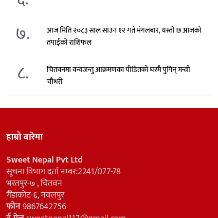
७.
आज मिति २०८३ साल साउन १२ गते मंगलबार, यस्तो छ आजको
तपाईको राशिफल
८.
चितवनमा वन्यजन्तु आक्रमणका पीडितको घरमै पुगिन् मन्त्री
चौधरी
हाम्रो बारेमा
Sweet Nepal Pvt Ltd
सूचना विभाग दर्ता नम्बर:2241/077-78
भरतपुर-७ , चितवन
गैँडाकोट-६, नवलपुर
फोन
9867642756