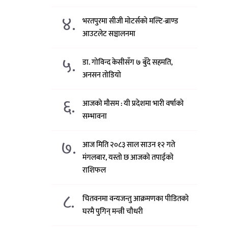
४.
भरतपुरमा सीजी मोटर्सको मल्टि-ब्राण्ड
आउटलेट सञ्चालनमा
५.
डा. गोविन्द केसीसँग ७ बुँदे सहमति,
अनसन तोडियो
६.
आजको मौसम : यी प्रदेशमा भारी वर्षाको
सम्भावना
७.
आज मिति २०८३ साल साउन १२ गते
मंगलबार, यस्तो छ आजको तपाईको
राशिफल
८.
चितवनमा वन्यजन्तु आक्रमणका पीडितको
घरमै पुगिन् मन्त्री चौधरी