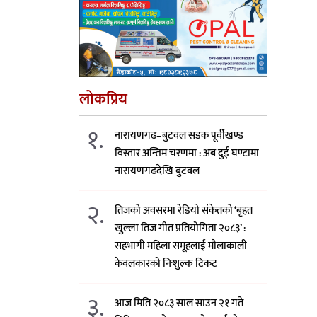
लोकप्रिय
१.
नारायणगढ–बुटवल सडक पूर्वीखण्ड
विस्तार अन्तिम चरणमा : अब दुई घण्टामा
नारायणगढदेखि बुटवल
२.
तिजको अवसरमा रेडियो संकेतको ‘बृहत
खुल्ला तिज गीत प्रतियोगिता २०८३’ :
सहभागी महिला समूहलाई मौलाकाली
केवलकारको निःशुल्क टिकट
३.
आज मिति २०८३ साल साउन २१ गते