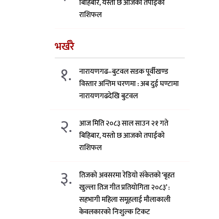
बिहिबार, यस्तो छ आजको तपाईको
राशिफल
भर्खरै
१.
नारायणगढ–बुटवल सडक पूर्वीखण्ड
विस्तार अन्तिम चरणमा : अब दुई घण्टामा
नारायणगढदेखि बुटवल
२.
आज मिति २०८३ साल साउन २१ गते
बिहिबार, यस्तो छ आजको तपाईको
राशिफल
३.
तिजको अवसरमा रेडियो संकेतको ‘बृहत
खुल्ला तिज गीत प्रतियोगिता २०८३’ :
सहभागी महिला समूहलाई मौलाकाली
केवलकारको निःशुल्क टिकट