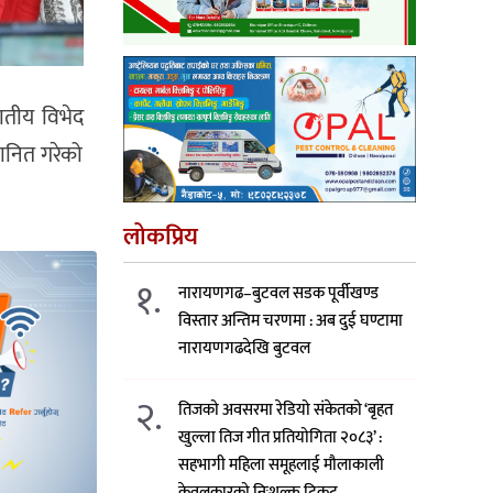
ातीय विभेद
मानित गरेको
लोकप्रिय
१.
नारायणगढ–बुटवल सडक पूर्वीखण्ड
विस्तार अन्तिम चरणमा : अब दुई घण्टामा
नारायणगढदेखि बुटवल
२.
तिजको अवसरमा रेडियो संकेतको ‘बृहत
खुल्ला तिज गीत प्रतियोगिता २०८३’ :
सहभागी महिला समूहलाई मौलाकाली
केवलकारको निःशुल्क टिकट