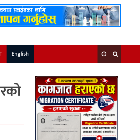
श
English
गरको