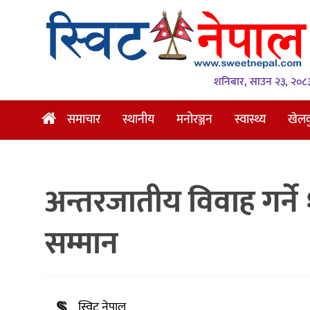
समाचार
स्थानीय
शनिबार, साउन २३, २०८
मनोरञ्जन
समाचार
स्थानीय
मनोरञ्जन
स्वास्थ्य
खेल
स्वास्थ्य
खेलकुद
अन्तरजातीय विवाह गर्
अन्तर्वार्ता
समाज
सम्मान
रोचक
भिडियो
स्विट नेपाल