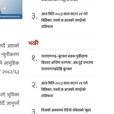
३.
आज मिति २०८३ साल साउन २१ गते
बिहिबार, यस्तो छ आजको तपाईको
राशिफल
भर्खरै
गर्दै आएको
ई न्युनीकरण
१.
नारायणगढ–बुटवल सडक पूर्वीखण्ड
ले सामुहिक
विस्तार अन्तिम चरणमा : अब दुई घण्टामा
नारायणगढदेखि बुटवल
 र २०६२/६३
२.
आज मिति २०८३ साल साउन २१ गते
बिहिबार, यस्तो छ आजको तपाईको
ुलो भूमिका
राशिफल
ै जानुपर्ने
३.
तिजको अवसरमा रेडियो संकेतको ‘बृहत