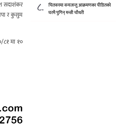
८.
ेश सदाशंकर
चितवनमा वन्यजन्तु आक्रमणका पीडितको
घरमै पुगिन् मन्त्री चौधरी
ापा र कुसुम
/८१ मा १०