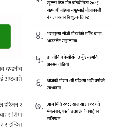
खुल्ला तिज गीत प्रतियोगिता २०८३’ :
सहभागी महिला समूहलाई मौलाकाली
केवलकारको निःशुल्क टिकट
४.
भरतपुरमा सीजी मोटर्सको मल्टि-ब्राण्ड
आउटलेट सञ्चालनमा
५.
डा. गोविन्द केसीसँग ७ बुँदे सहमति,
अनसन तोडियो
षय दण्डनीय
ई अप्ठ्यारो
६.
आजको मौसम : यी प्रदेशमा भारी वर्षाको
सम्भावना
७.
िल हरिजन र
आज मिति २०८३ साल साउन १२ गते
मंगलबार, यस्तो छ आजको तपाईको
ियार र सिमा
राशिफल
 र इन्दिरा