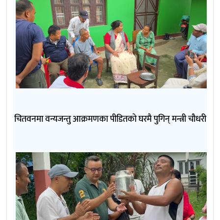
चितवनमा वन्यजन्तु आक्रमणका पीडितको घरमै पुगिन् मन्त्री चौधरी