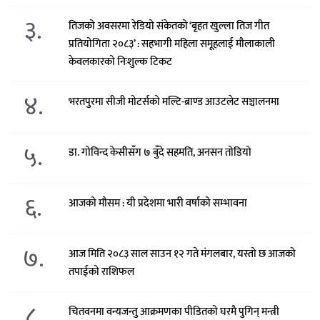
३.
तिजको अवसरमा रेडियो संकेतको ‘बृहत खुल्ला तिज गीत
प्रतियोगिता २०८३’ : सहभागी महिला समूहलाई मौलाकाली
केवलकारको निःशुल्क टिकट
४.
भरतपुरमा सीजी मोटर्सको मल्टि-ब्राण्ड आउटलेट सञ्चालनमा
५.
डा. गोविन्द केसीसँग ७ बुँदे सहमति, अनसन तोडियो
६.
आजको मौसम : यी प्रदेशमा भारी वर्षाको सम्भावना
७.
आज मिति २०८३ साल साउन १२ गते मंगलबार, यस्तो छ आजको
तपाईको राशिफल
८.
चितवनमा वन्यजन्तु आक्रमणका पीडितको घरमै पुगिन् मन्त्री