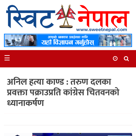
समाचार
स्थानीय
मनोरञ्जन
☰
स्वास्थ्य
खेलकुद
अनिल हत्या काण्ड : तरुण दलका
अन्तर्वार्ता
प्रवक्ता पक्राउप्रति कांग्रेस चितवनको
समाज
ध्यानाकर्षण
रोचक
भिडियो