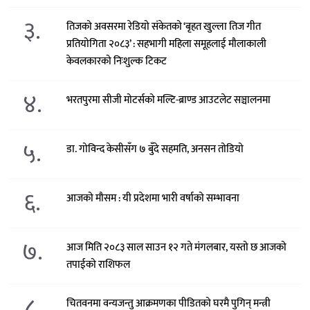
३.
तिजको अवसरमा रेडियो संकेतको ‘बृहत खुल्ला तिज गीत
प्रतियोगिता २०८३’ : सहभागी महिला समूहलाई मौलाकाली
केवलकारको निःशुल्क टिकट
४.
भरतपुरमा सीजी मोटर्सको मल्टि-ब्राण्ड आउटलेट सञ्चालनमा
५.
डा. गोविन्द केसीसँग ७ बुँदे सहमति, अनसन तोडियो
६.
आजको मौसम : यी प्रदेशमा भारी वर्षाको सम्भावना
७.
आज मिति २०८३ साल साउन १२ गते मंगलबार, यस्तो छ आजको
तपाईको राशिफल
८.
चितवनमा वन्यजन्तु आक्रमणका पीडितको घरमै पुगिन् मन्त्री