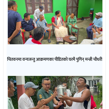
चितवनमा वन्यजन्तु आक्रमणका पीडितको घरमै पुगिन् मन्त्री चौधरी