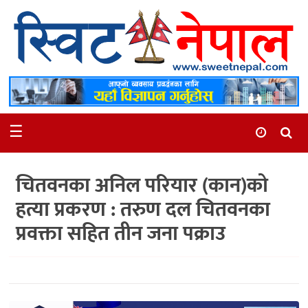
समाचार
स्थानीय
मनोरञ्जन
☰
स्वास्थ्य
खेलकुद
चितवनका अनिल परियार (कान)को
अन्तर्वार्ता
हत्या प्रकरण : तरुण दल चितवनका
समाज
प्रवक्ता सहित तीन जना पक्राउ
रोचक
भिडियो