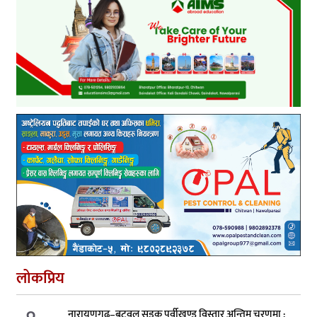
लोकप्रिय
नारायणगढ–बुटवल सडक पूर्वीखण्ड विस्तार अन्तिम चरणमा :