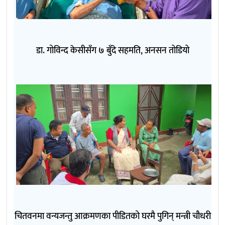
डा. गोविन्द केसीसँग ७ बुँदे सहमति, अनसन तोडियो
चितवनमा वन्यजन्तु आक्रमणका पीडितको घरमै पुगिन् मन्त्री चौधरी