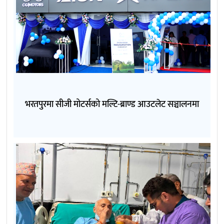
भरतपुरमा सीजी मोटर्सको मल्टि-ब्राण्ड आउटलेट सञ्चालनमा