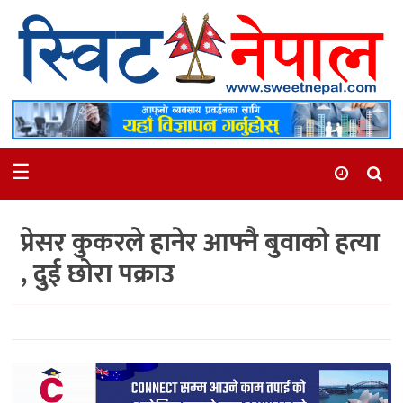
समाचार
स्थानीय
मनोरञ्जन
☰
स्वास्थ्य
खेलकुद
प्रेसर कुकरले हानेर आफ्नै बुवाको हत्या
अन्तर्वार्ता
, दुई छोरा पक्राउ
समाज
रोचक
भिडियो