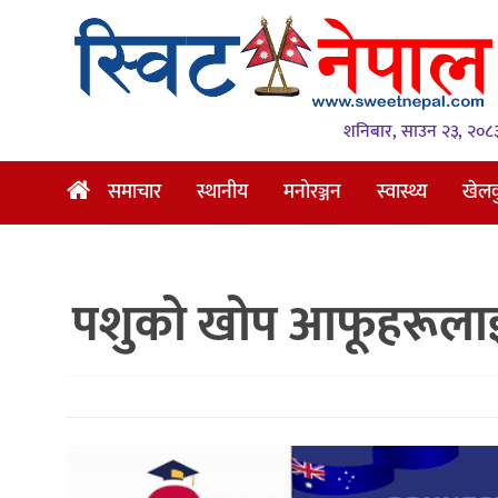
समाचार
स्थानीय
शनिबार, साउन २३, २०८
मनोरञ्जन
समाचार
स्थानीय
मनोरञ्जन
स्वास्थ्य
खेल
स्वास्थ्य
खेलकुद
पशुको खोप आफूहरूलाई द
अन्तर्वार्ता
समाज
रोचक
भिडियो