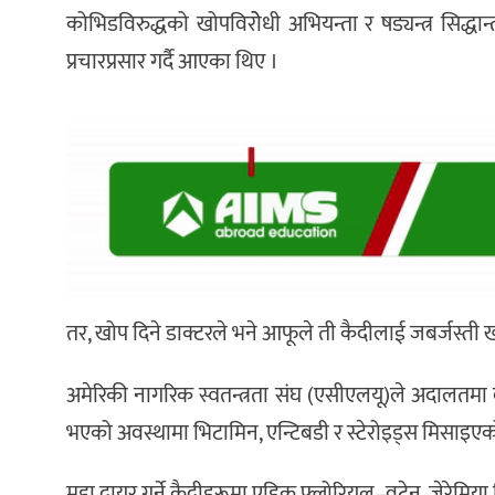
कोभिडविरुद्धको खोपविरोेधी अभियन्ता र षड्यन्त्र सिद
प्रचारप्रसार गर्दै आएका थिए ।
तर, खोप दिने डाक्टरले भने आफूले ती कैदीलाई जबर्जस्ती
अमेरिकी नागरिक स्वतन्त्रता संघ (एसीएलयू)ले अदालतमा 
भएको अवस्थामा भिटामिन, एन्टिबडी र स्टेरोइड्स मिसाइए
मुद्दा दायर गर्ने कैदीहरूमा एड्रिक फ्लोरियल–वूटेन, जेरेमि