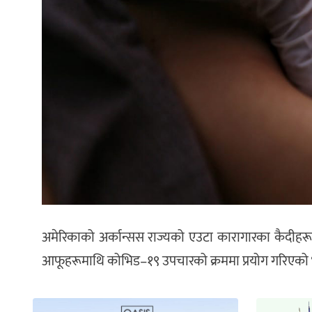
अमेरिकाको अर्कान्सस राज्यको एउटा कारागारका कैदीह
आफूहरूमाथि कोभिड–१९ उपचारको क्रममा प्रयोग गरिएको भ