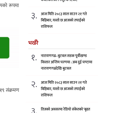
्पको रूपमा
३.
आज मिति २०८३ साल साउन २१ गते
बिहिबार, यस्तो छ आजको तपाईको
राशिफल
भर्खरै
१.
नारायणगढ–बुटवल सडक पूर्वीखण्ड
विस्तार अन्तिम चरणमा : अब दुई घण्टामा
नारायणगढदेखि बुटवल
२.
आज मिति २०८३ साल साउन २१ गते
बिहिबार, यस्तो छ आजको तपाईको
१९ संक्रमण
राशिफल
३.
तिजको अवसरमा रेडियो संकेतको ‘बृहत