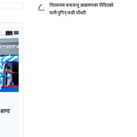
८.
चितवनमा वन्यजन्तु आक्रमणका पीडितको
घरमै पुगिन् मन्त्री चौधरी
्राण्ड