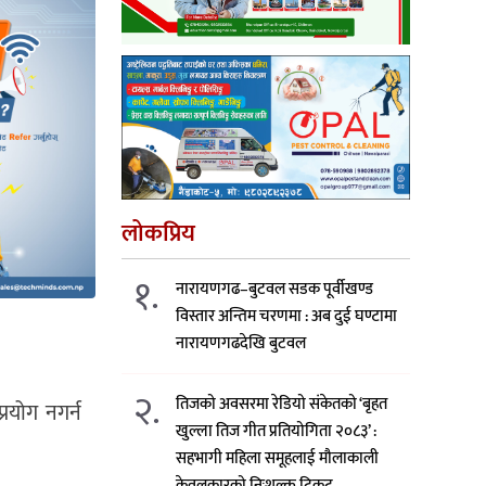
लोकप्रिय
१.
नारायणगढ–बुटवल सडक पूर्वीखण्ड
विस्तार अन्तिम चरणमा : अब दुई घण्टामा
नारायणगढदेखि बुटवल
२.
तिजको अवसरमा रेडियो संकेतको ‘बृहत
्रयोग नगर्न
खुल्ला तिज गीत प्रतियोगिता २०८३’ :
सहभागी महिला समूहलाई मौलाकाली
केवलकारको निःशुल्क टिकट