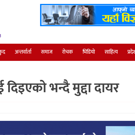
३
कुद
अन्तर्वार्ता
समाज
रोचक
भिडियो
साहित्य
प्रदे
िइएको भन्दै मुद्दा दायर