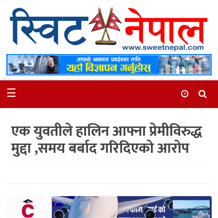
समाचार
स्थानीय
मनोरञ्जन
☰
स्वास्थ्य
खेलकुद
एक युवतीले हालिन आफ्ना प्रेमीविरुद्ध
अन्तर्वार्ता
मुद्दा ,समय बर्बाद गरिदिएको आरोप
समाज
रोचक
भिडियो