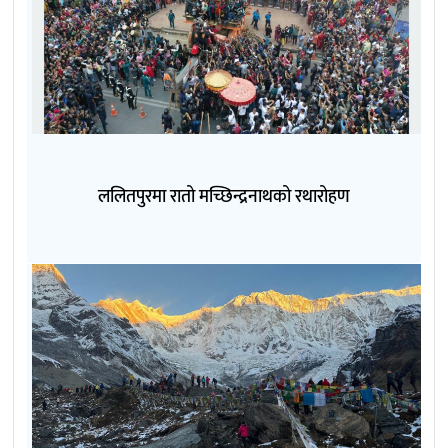
ललितपुरमा रातो मच्छिन्द्रनाथको रथारोहण