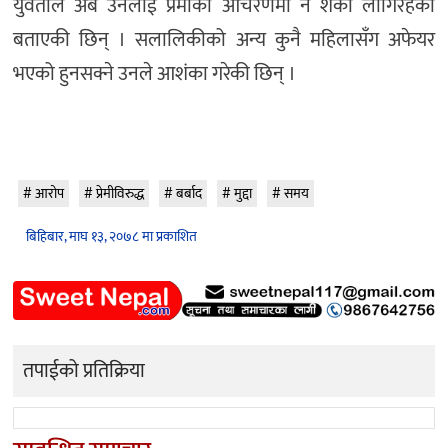
युवतीले अब उनलाई प्रेमीको आचरणमा नै शंका लागिरहेको
बताएकी छिन् । सलालिकीको अन्य कुनै महिलासँग अफेयर
भएको हुनसक्ने उनले आशंका गरेकी छिन् ।
आरोप
प्रेमीविरुद्ध
बर्बाद
मुद्दा
समय
बिहिबार, माघ १३, २०७८ मा प्रकाशित
तपाईको प्रतिक्रिया