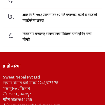
७.
आज मिति २०८३ साल साउन १२ गते मंगलबार, यस्तो छ आजको
तपाईको राशिफल
८.
चितवनमा वन्यजन्तु आक्रमणका पीडितको घरमै पुगिन् मन्त्री
चौधरी
हाम्रो बारेमा
Sweet Nepal Pvt Ltd
सूचना विभाग दर्ता नम्बर:2241/077-78
भरतपुर-७ , चितवन
गैँडाकोट-६, नवलपुर
फोन
9867642756