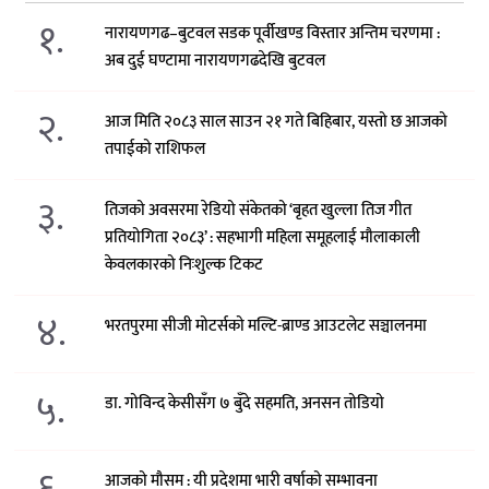
१.
नारायणगढ–बुटवल सडक पूर्वीखण्ड विस्तार अन्तिम चरणमा :
अब दुई घण्टामा नारायणगढदेखि बुटवल
२.
आज मिति २०८३ साल साउन २१ गते बिहिबार, यस्तो छ आजको
तपाईको राशिफल
३.
तिजको अवसरमा रेडियो संकेतको ‘बृहत खुल्ला तिज गीत
प्रतियोगिता २०८३’ : सहभागी महिला समूहलाई मौलाकाली
केवलकारको निःशुल्क टिकट
४.
भरतपुरमा सीजी मोटर्सको मल्टि-ब्राण्ड आउटलेट सञ्चालनमा
५.
डा. गोविन्द केसीसँग ७ बुँदे सहमति, अनसन तोडियो
६.
आजको मौसम : यी प्रदेशमा भारी वर्षाको सम्भावना