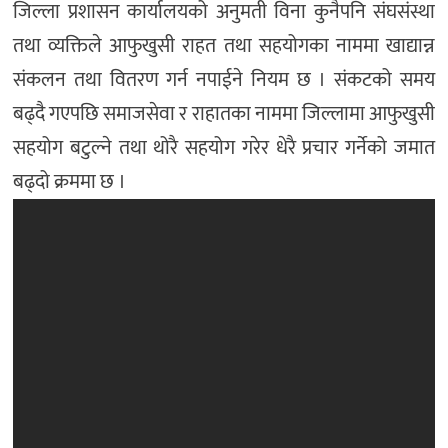
जिल्ला प्रशासन कार्यालयको अनुमती विना कुनैपनि संघसंस्था
तथा व्यक्तिले आफुखुसी राहत तथा सहयोगका नाममा खाद्यान्न
संकलन तथा वितरण गर्न नपाईने नियम छ । संकटको समय
बढ्दै गएपछि समाजसेवा र राहातका नाममा जिल्लामा आफुखुसी
सहयोग बटुल्ने तथा थोरै सहयोग गरेर धेरै प्रचार गर्नेको जमात
बढ्दो क्रममा छ ।