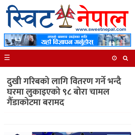
समाचार
स्थानीय
मनोरञ्जन
☰
स्वास्थ्य
खेलकुद
दुखी गरिबको लागि वितरण गर्ने भन्दै
अन्तर्वार्ता
घरमा लुकाइएको ९८ बोरा चामल
समाज
गैँडाकोटमा बरामद
रोचक
भिडियो