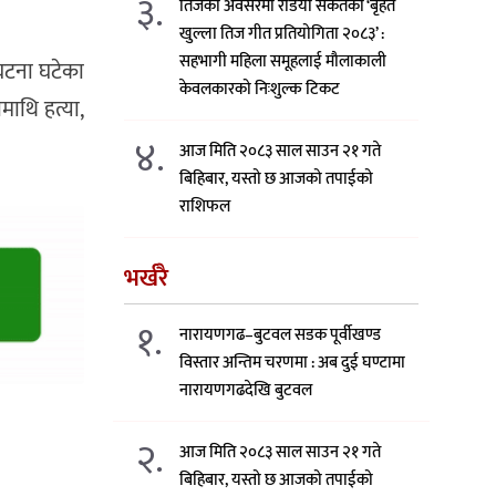
३.
तिजको अवसरमा रेडियो संकेतको ‘बृहत
खुल्ला तिज गीत प्रतियोगिता २०८३’ :
सहभागी महिला समूहलाई मौलाकाली
 घटना घटेका
केवलकारको निःशुल्क टिकट
माथि हत्या,
४.
आज मिति २०८३ साल साउन २१ गते
बिहिबार, यस्तो छ आजको तपाईको
राशिफल
भर्खरै
१.
नारायणगढ–बुटवल सडक पूर्वीखण्ड
विस्तार अन्तिम चरणमा : अब दुई घण्टामा
नारायणगढदेखि बुटवल
२.
आज मिति २०८३ साल साउन २१ गते
बिहिबार, यस्तो छ आजको तपाईको