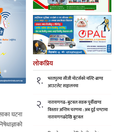
लोकप्रिय
१.
भरतपुरमा सीजी मोटर्सको मल्टि-ब्राण्ड
आउटलेट सञ्चालनमा
२.
नारायणगढ–बुटवल सडक पूर्वीखण्ड
विस्तार अन्तिम चरणमा : अब दुई घण्टामा
ंसाका घटना
नारायणगढदेखि बुटवल
िषेधाज्ञाको