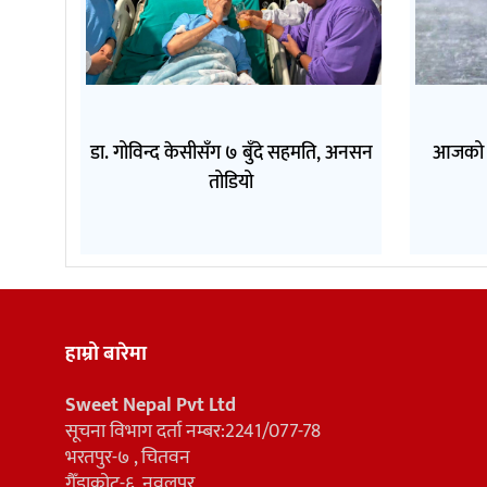
डा. गोविन्द केसीसँग ७ बुँदे सहमति, अनसन
आजको मौ
तोडियो
हाम्रो बारेमा
Sweet Nepal Pvt Ltd
सूचना विभाग दर्ता नम्बर:2241/077-78
भरतपुर-७ , चितवन
गैँडाकोट-६, नवलपुर