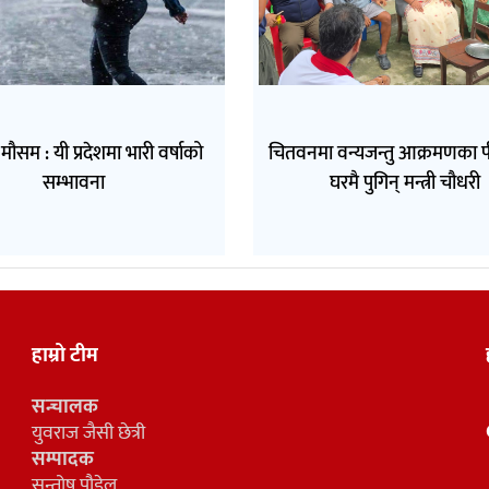
सम : यी प्रदेशमा भारी वर्षाको
चितवनमा वन्यजन्तु आक्रमणका 
सम्भावना
घरमै पुगिन् मन्त्री चौधरी
हाम्रो टीम
सन्चालक
युवराज जैसी छेत्री
सम्पादक
सन्तोष पौडेल