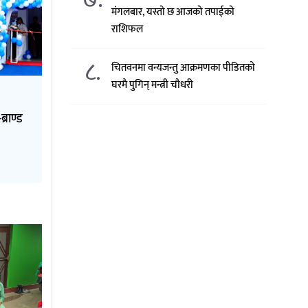
मंगलबार, यस्तो छ आजको तपाईको
राशिफल
८.
चितवनमा वन्यजन्तु आक्रमणका पीडितको
घरमै पुगिन् मन्त्री चौधरी
्राण्ड