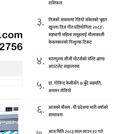
राशिफल
३.
तिजको अवसरमा रेडियो संकेतको ‘बृहत
खुल्ला तिज गीत प्रतियोगिता २०८३’ :
सहभागी महिला समूहलाई मौलाकाली
केवलकारको निःशुल्क टिकट
४.
भरतपुरमा सीजी मोटर्सको मल्टि-ब्राण्ड
आउटलेट सञ्चालनमा
५.
डा. गोविन्द केसीसँग ७ बुँदे सहमति,
अनसन तोडियो
६.
आजको मौसम : यी प्रदेशमा भारी वर्षाको
सम्भावना
७.
आज मिति २०८३ साल साउन १२ गते