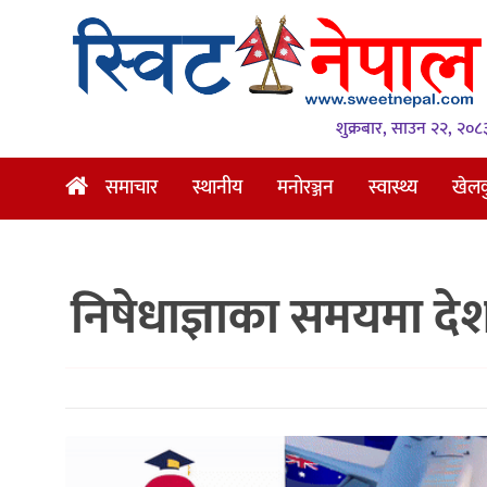
समाचार
स्थानीय
शुक्रबार, साउन २२, २०८
मनोरञ्जन
समाचार
स्थानीय
मनोरञ्जन
स्वास्थ्य
खेल
स्वास्थ्य
खेलकुद
निषेधाज्ञाका समयमा देश
अन्तर्वार्ता
समाज
रोचक
भिडियो