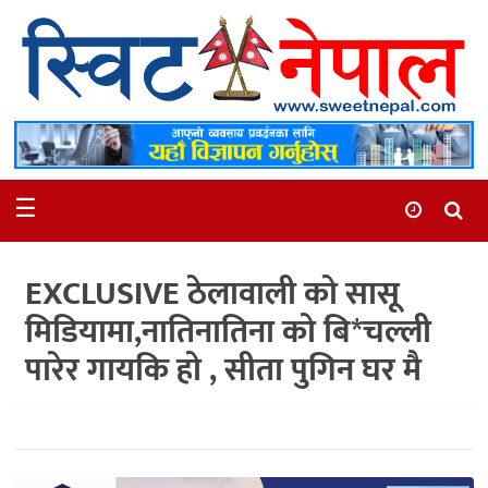
समाचार
स्थानीय
मनोरञ्जन
☰
स्वास्थ्य
खेलकुद
EXCLUSIVE ठेलावाली को सासू
अन्तर्वार्ता
मिडियामा,नातिनातिना को बि*चल्ली
समाज
पारेर गायकि हो , सीता पुगिन घर मै
रोचक
भिडियो