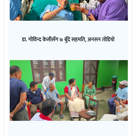
डा. गोविन्द केसीसँग ७ बुँदे सहमति, अनसन तोडियो