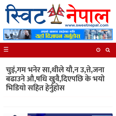
समाचार
स्थानीय
मनोरञ्जन
☰
स्वास्थ्य
खेलकुद
चुइं,गम भनेर सा,थीले यौ,न उ,त्ते,जना
अन्तर्वार्ता
बढाउने औ,षधि खुवै,दिएपछि के भयो
समाज
भिडियो सहित हेर्नुहोस
रोचक
भिडियो