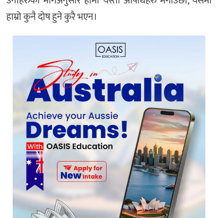
उनीहरुको मागअनुसार हामी यस्ता औषधिहरु मगाउछौ, यसमा
हाम्रो कुनै दोष हुने कुरै भएन।