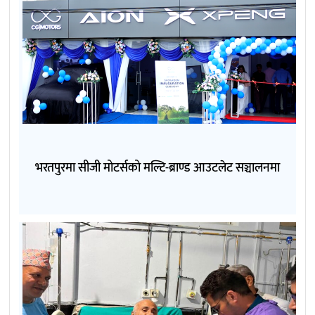
भरतपुरमा सीजी मोटर्सको मल्टि-ब्राण्ड आउटलेट सञ्चालनमा