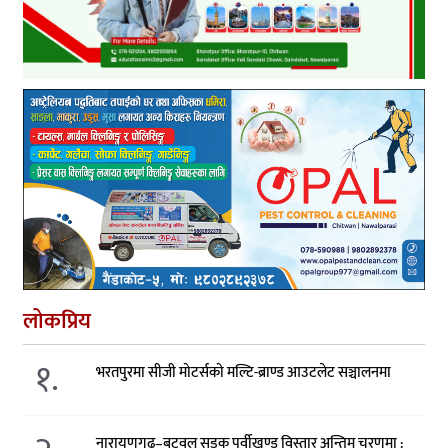
लोकप्रिय
१.
भरतपुरमा सीजी मोटर्सको मल्टि-ब्राण्ड आउटलेट सञ्चालनमा
नारायणगढ–बुटवल सडक पूर्वीखण्ड विस्तार अन्तिम चरणमा :