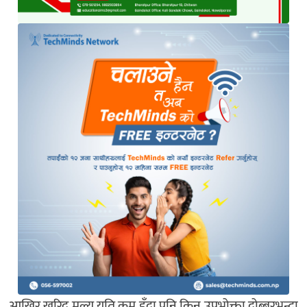
आखिर खरिद मूल्य यति कम हुँदा पनि किन उपभोक्ता दोब्बरभन्दा