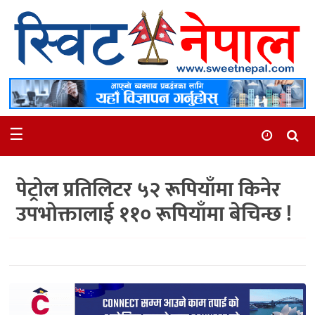
समाचार
स्थानीय
मनोरञ्जन
☰
स्वास्थ्य
खेलकुद
पेट्रोल प्रतिलिटर ५२ रूपियाँमा किनेर
अन्तर्वार्ता
उपभोक्तालाई ११० रूपियाँमा बेचिन्छ !
समाज
रोचक
भिडियो