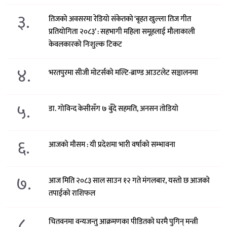
३.
तिजको अवसरमा रेडियो संकेतको ‘बृहत खुल्ला तिज गीत
प्रतियोगिता २०८३’ : सहभागी महिला समूहलाई मौलाकाली
केवलकारको निःशुल्क टिकट
४.
भरतपुरमा सीजी मोटर्सको मल्टि-ब्राण्ड आउटलेट सञ्चालनमा
५.
डा. गोविन्द केसीसँग ७ बुँदे सहमति, अनसन तोडियो
६.
आजको मौसम : यी प्रदेशमा भारी वर्षाको सम्भावना
७.
आज मिति २०८३ साल साउन १२ गते मंगलबार, यस्तो छ आजको
तपाईको राशिफल
८.
चितवनमा वन्यजन्तु आक्रमणका पीडितको घरमै पुगिन् मन्त्री