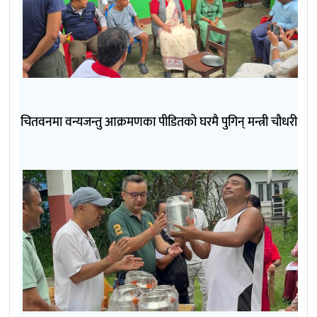
चितवनमा वन्यजन्तु आक्रमणका पीडितको घरमै पुगिन् मन्त्री चौधरी